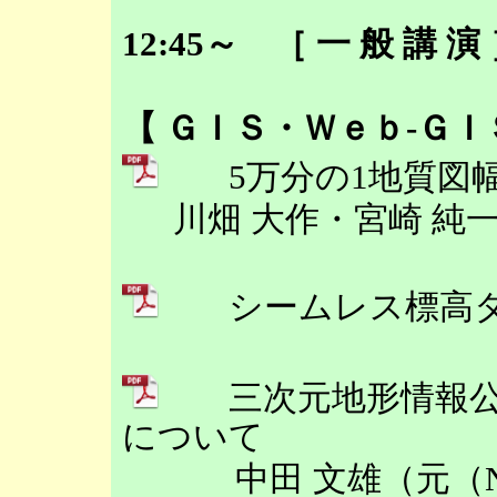
12:45～ ［ 一 般 講 
【 ＧＩＳ・Ｗｅｂ-ＧＩ
5万分の1地質図幅
川畑 大作・宮崎 純
シームレス標高タ
三次元地形情報公
について
中田 文雄（元（