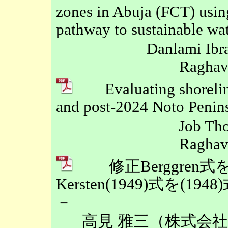
zones in Abuja (FCT) usin
pathway to sustainable w
Danlami Ibr
Raghav
Evaluating shoreline 
and post-2024 Noto Penins
Job Th
Raghav
修正Berggren
Kersten(1949)式を
－
高見 雅三（株式会社