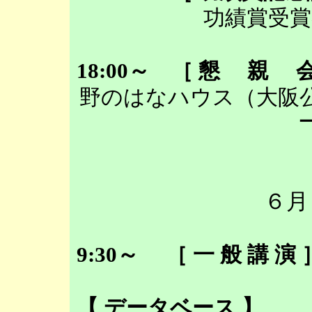
功績賞受賞
18:00～ ［ 懇 親 
野のはなハウス（大阪
６月
9:30～ ［ 一 般 講 
【 データベース 】