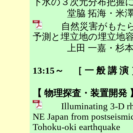
下水の３次元分布把握
堂脇 拓海・米
自然災害がもたら
予測と埋立地の埋立地
上田 一嘉・杉
13:15～ ［ 一 般 講 
【 物理探査・装置開発 
Illuminating 3-D rheo
NE Japan from postseismic
Tohoku-oki earthquake