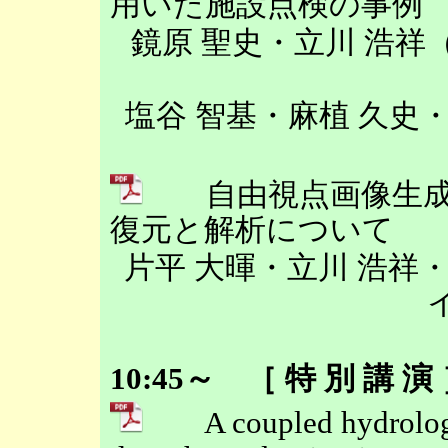
用いた施設点検の事例
鏡原 聖史・立川 浩
塩谷 智基・麻植 久史
自由視点画像生成技
復元と解析について
片平 大暉・立川 浩祥
10:45～ ［ 特 別 講 
A coupled hydrologic