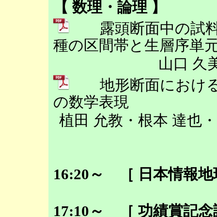
【 数理・論理 】
露頭断面中の試料
種の区間帯と生層序単
山口 久
地形断面における
の数学表現
植田 允教・根本 達也
16:20～ ［ 日本情報
17:10～ ［ 功績賞