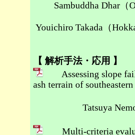
Sambuddha Dhar（Osa
Youichiro Takada（Hokk
【 解析手法・応用 】
Assessing slope failur
ash terrain of southeaster
Tatsuya Nem
Multi-criteria evalua