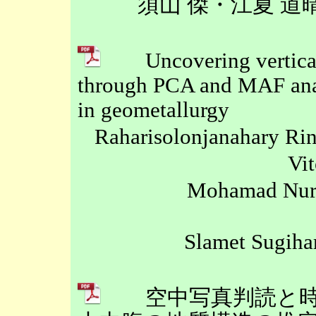
須山 傑・江夏 
Uncovering vertical c
through PCA and MAF anal
in geometallurgy
Raharisolonjanahary Rin
Vi
Mohamad Nur 
Slamet Sugiha
空中写真判読と時