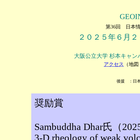
GEOI
第36回 日本
２０２５年６月２
大阪公立大学 杉本キャン
アクセス
（地図
後援 ：日
奨励賞
Sambuddha Dhar氏（20
3-D rheology of weak volc